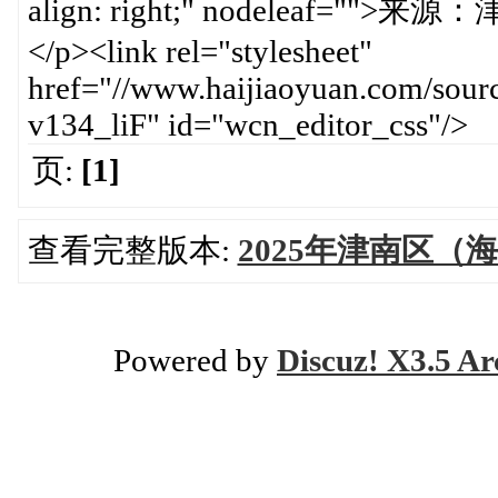
align: right;" nodeleaf="">来
</p><link rel="stylesheet"
href="//www.haijiaoyuan.com/sourc
v134_liF" id="wcn_editor_css"/>
页:
[1]
查看完整版本:
2025年津南区
Powered by
Discuz! X3.5 Ar