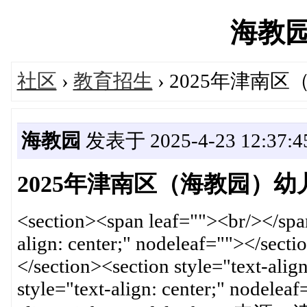
海教园's
社区
›
教育招生
› 2025年津
海教园
发表于 2025-4-23 12:37:4
2025年津南区（海教园）
<section><span leaf=""><br/></spa
align: center;" nodeleaf=""></sect
</section><section style="text-alig
style="text-align: center;" nodelea