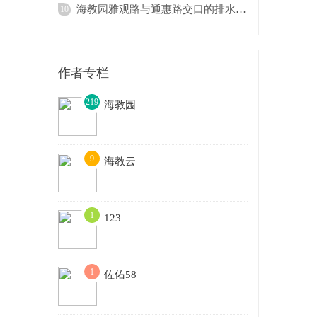
海教园雅观路与通惠路交口的排水渠是否会有
10
作者专栏
219
海教园
9
海教云
1
123
1
佐佑58