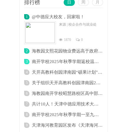
排行榜
日
周
月
@中德应大校友，回家啦！
1
来源 | 校企合作与就业处
1870
0
海教园文熙花园物业费远高于政府指导价问题
2
南开学校2025年秋季学期返校温馨提示
3
天开高教科创园津南园“硕果计划”创新服务
4
关于组织天开高教科创园津南园2025年第一批
5
海教园南开学校昭慧路校区高中部即将开建！
6
共计10人！天津中德应用技术大学公开招聘
7
南开学校2025年秋季学期一至九年级分班查询
8
天津海河教育园区发布《天津海河教育园区“
9