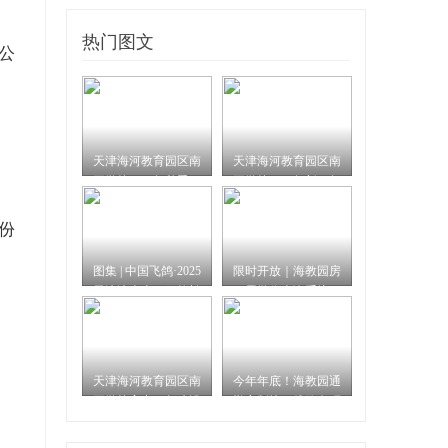
热门图文
公
天津海河教育园区南
天津海河教育园区南
开学校2025年秋季二
开学校2025年新一年
至九
级招
份
图集 | 中国飞鸽·2025
限时开放｜海教园房
天津津南半程马拉松
屋学位查询系统
天津海河教育园区南
今年年底！海教园通
开学校高中三年建设
勤定制快巴线路向环
巡礼
京周