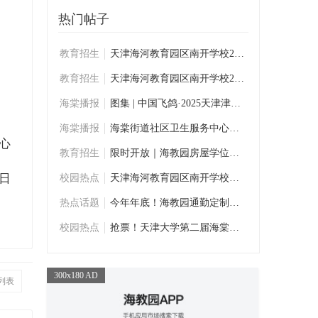
热门帖子
教育招生
天津海河教育园区南开学校2025年秋季二至九
教育招生
天津海河教育园区南开学校2025年新一年级招
海棠播报
图集 | 中国飞鸽·2025天津津南半程马拉松
海棠播报
海棠街道社区卫生服务中心运动服采购项目进
心
教育招生
限时开放｜海教园房屋学位查询系统
1日
校园热点
天津海河教育园区南开学校高中三年建设巡礼
热点话题
今年年底！海教园通勤定制快巴线路向环京周
校园热点
抢票！天津大学第二届海棠音乐节
300x180 AD
列表