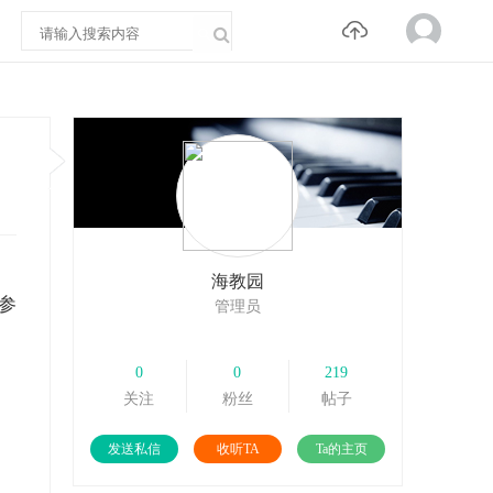
海教园
参
管理员
0
0
219
关注
粉丝
帖子
发送私信
收听TA
Ta的主页